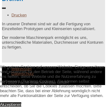
Drucken
In unserer Dreherei sind wir auf die Fertigung von
Einzelteilen Prototypen und Kleinserien spezialisiert.
Der moderne Maschinenpark ermöglicht es uns,
unterschiedliche Materialien, Durchmesser und Konturen
zu fertigen.
Wir nutzen Cookies auf unserer Website. Einige von ihnen
Impressum
sind essenziell für den Betrieb der Seite, während andere
Datenschutz
uns helfen, diese Website und die Nutzererfahrung zu
verbessern (Tracking Cookies). Sie können selbst
(c) 2020 Fuchs Maschinenbau GmbH
entscheiden, ob Sie die Cookies zulassen möchten. Bitte
beachten Sie, dass bei einer Ablehnung womöglich nicht
mehr alle Funktionalitäten der Seite zur Verfügung stehen.
Akzeptieren