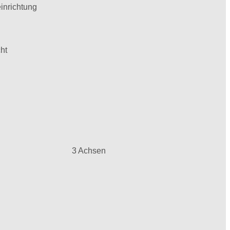
inrichtung
ht
3 Achsen