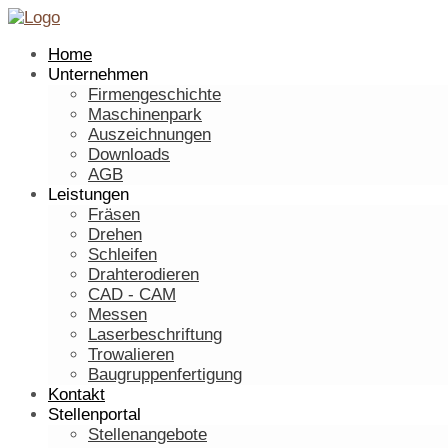
Home
Unternehmen
Firmengeschichte
Maschinenpark
Auszeichnungen
Downloads
AGB
Leistungen
Fräsen
Drehen
Schleifen
Drahterodieren
CAD - CAM
Messen
Laserbeschriftung
Trowalieren
Baugruppenfertigung
Kontakt
Stellenportal
Stellenangebote