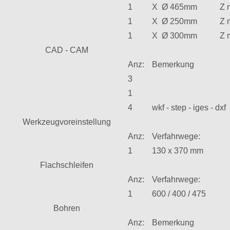
1
X Ø 465mm Z ma
1
X Ø 250mm Z m
1
X Ø 300mm Z ma
CAD - CAM
Anz:
Bemerkung
3
1
4
wkf - step - iges - dxf
Werkzeugvoreinstellung
Anz:
Verfahrwege:
1
130 x 370 mm
Flachschleifen
Anz:
Verfahrwege:
1
600 / 400 / 475
Bohren
Anz:
Bemerkung